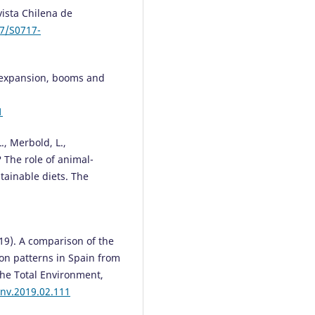
vista Chilena de
67/S0717-
d expansion, booms and
1
L., Merbold, L.,
? The role of animal-
tainable diets. The
2019). A comparison of the
on patterns in Spain from
The Total Environment,
env.2019.02.111