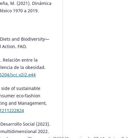
-Peña, M. (2021). Dinámica
éxico 1970 a 2019.
e Diets and Biodiversity—
d Action. FAO.
). Relación entre la
lencia de la obesidad.
55204/scc.v2i2.e44
 side of sustainable
onsumer eco‐fashion
eting and Management,
21211222824
Desarrollo Social (2023).
 multidimensional 2022.