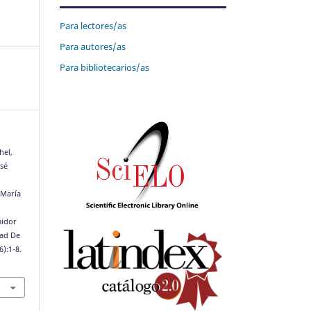
Para lectores/as
Para autores/as
Para bibliotecarios/as
hel,
sé
 María
midor
dad De
6):1-8.