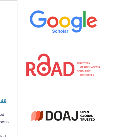
 4.0
.
ted
mmons
ted,