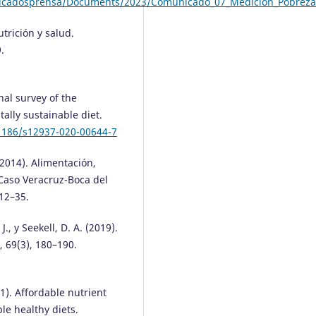
nicadosprensa/Documents/2023/Comunicado_07_Medicion_Pobreza
utrición y salud.
.
onal survey of the
lly sustainable diet.
.1186/s12937-020-00644-7
 (2014). Alimentación,
Caso Veracruz-Boca del
 12–35.
 J., y Seekell, D. A. (2019).
, 69(3), 180–190.
1). Affordable nutrient
le healthy diets.