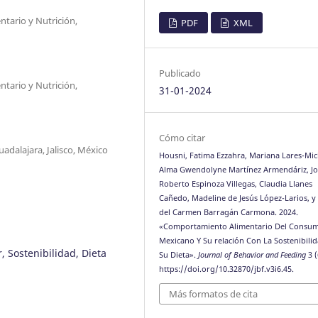
tario y Nutrición,
PDF
XML
Publicado
tario y Nutrición,
31-01-2024
Cómo citar
adalajara, Jalisco, México
Housni, Fatima Ezzahra, Mariana Lares-Mic
Alma Gwendolyne Martínez Armendáriz, Jo
Roberto Espinoza Villegas, Claudia Llanes
Cañedo, Madeline de Jesús López-Larios, y
del Carmen Barragán Carmona. 2024.
«Comportamiento Alimentario Del Consu
Mexicano Y Su relación Con La Sostenibili
 Sostenibilidad, Dieta
Su Dieta».
Journal of Behavior and Feeding
3 (
https://doi.org/10.32870/jbf.v3i6.45.
Más formatos de cita