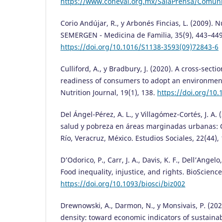
https://www.coneval.org.mx/SalaPrensa/Comu
Corio Andújar, R., y Arbonés Fincias, L. (2009). N
SEMERGEN - Medicina de Familia, 35(9), 443–449
https://doi.org/10.1016/S1138-3593(09)72843-6
Culliford, A., y Bradbury, J. (2020). A cross-secti
readiness of consumers to adopt an environmenta
Nutrition Journal, 19(1), 138.
https://doi.org/10
Del Ángel-Pérez, A. L., y Villagómez-Cortés, J. A.
salud y pobreza en áreas marginadas urbanas: 
Río, Veracruz, México. Estudios Sociales, 22(44),
D’Odorico, P., Carr, J. A., Davis, K. F., Dell’Angelo,
Food inequality, injustice, and rights. BioScience
https://doi.org/10.1093/biosci/biz002
Drewnowski, A., Darmon, N., y Monsivais, P. (202
density: toward economic indicators of sustainab