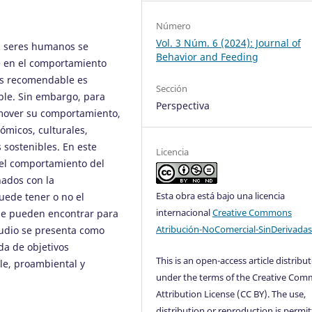
Número
Vol. 3 Núm. 6 (2024): Journal of
os seres humanos se
Behavior and Feeding
e en el comportamiento
más recomendable es
Sección
ble. Sin embargo, para
Perspectiva
mover su comportamiento,
ómicos, culturales,
 sostenibles. En este
Licencia
del comportamiento del
nados con la
Esta obra está bajo una licencia
uede tener o no el
internacional
Creative Commons
 se pueden encontrar para
Atribución-NoComercial-SinDerivadas
tudio se presenta como
da de objetivos
This is an open-access article distribu
e, proambiental y
under the terms of the Creative Co
Attribution License (CC BY). The use,
distribution or reproduction is permit