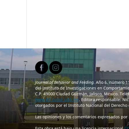
Journal of Behavior and Feeding.
Año 6, número 11,
del Instituto de Investigaciones en Comportamien
C.P. 49000 Ciudad Guzmán, Jalisco, México. Telé
www.jbf.cusur.udg.mx
. Editora responsable: Ni
otorgados por el Instituto Nacional del Derecho 
Las opiniones y los comentarios expresados por 
Esta obra está bajo una licencia internacional
CC