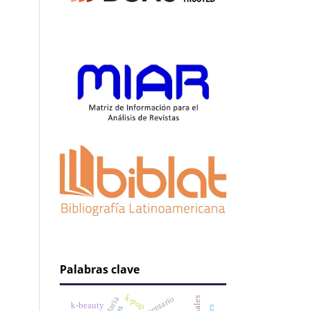
Palabras clave
k-pop
k-beauty