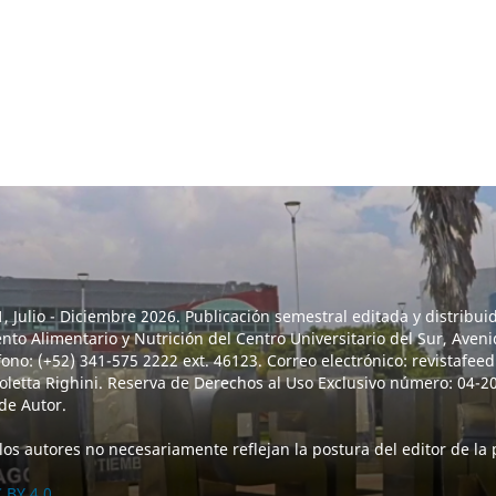
 Julio - Diciembre 2026. Publicación semestral editada y distribui
to Alimentario y Nutrición del Centro Universitario del Sur, Aveni
fono: (+52) 341-575 2222 ext. 46123. Correo electrónico: revistafe
coletta Righini. Reserva de Derechos al Uso Exclusivo número: 04-
de Autor.
los autores no necesariamente reflejan la postura del editor de la
 BY 4.0