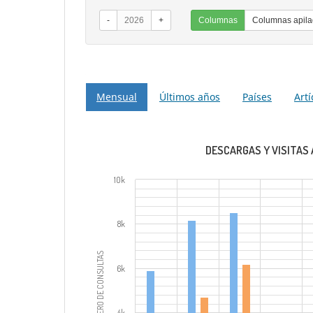
-
2026
+
Columnas
Columnas apil
Mensual
Últimos años
Países
Art
DESCARGAS Y VISITAS 
10k
8k
NÚMERO DE CONSULTAS
6k
4k