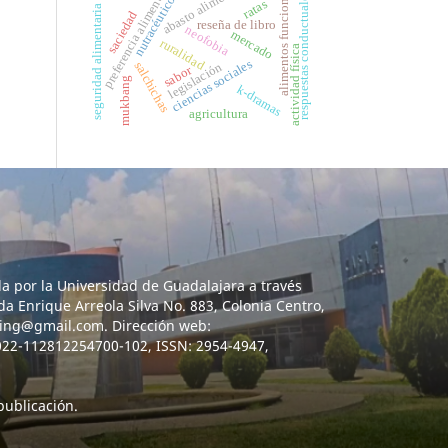
abasto alimentario
preferencia alimentaria
alimentos funcionales
nutracéuticos
respuestas conductuales
ratas
seguridad alimentaria
saciedad
reseña de libro
neofobia
mercado
ruralidad
actividad física
ciencias sociales
salchichas
legislación
sabor
mukbang
k-dramas
agricultura
da por la Universidad de Guadalajara a través
da Enrique Arreola Silva No. 883, Colonia Centro,
eding@gmail.com. Dirección web:
2022-112812254700-102, ISSN: 2954-4947,
 publicación.