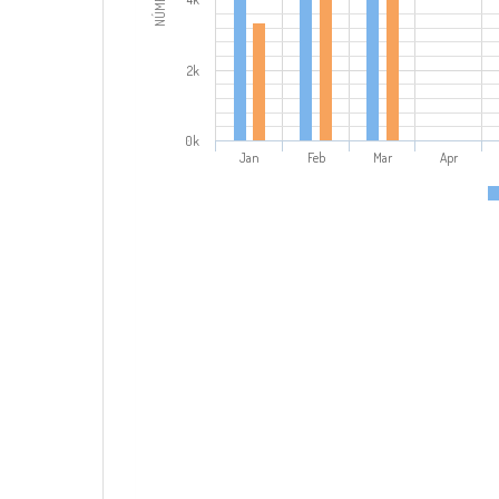
2k
0k
Jan
Feb
Mar
Apr