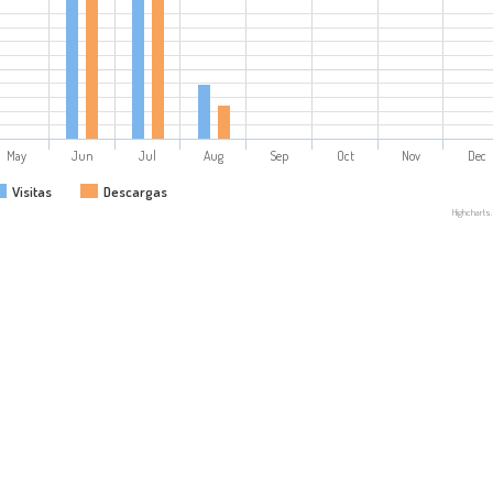
May
Jun
Jul
Aug
Sep
Oct
Nov
Dec
Visitas
Descargas
Highchart