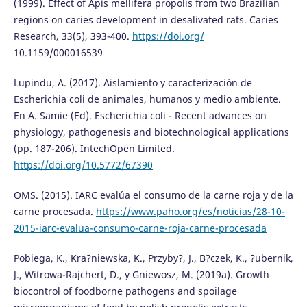
(1999). Effect of Apis mellifera propolis from two Brazilian
regions on caries development in desalivated rats. Caries
Research, 33(5), 393-400.
https://doi.org/
10.1159/000016539
Lupindu, A. (2017). Aislamiento y caracterización de
Escherichia coli de animales, humanos y medio ambiente.
En A. Samie (Ed). Escherichia coli - Recent advances on
physiology, pathogenesis and biotechnological applications
(pp. 187-206). IntechOpen Limited.
https://doi.org/10.5772/67390
OMS. (2015). IARC evalúa el consumo de la carne roja y de la
carne procesada.
https://www.paho.org/es/noticias/28-10-
2015-iarc-evalua-consumo-carne-roja-carne-procesada
Pobiega, K., Kra?niewska, K., Przyby?, J., B?czek, K., ?ubernik,
J., Witrowa-Rajchert, D., y Gniewosz, M. (2019a). Growth
biocontrol of foodborne pathogens and spoilage