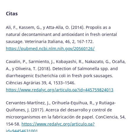
Citas
Ali, F., Kassem, G., y Atta-Alla, O. (2014). Propolis as a
natural decontaminant and antioxidant in fresh oriental
sausage. Veterinaria Italiana, 46, 2, 167-172.
https://pubmed.ncbi.nlm.nih.gov/20560126/
Cavalin, P., Sarmiento, J., Kobayashi, R., Nakazato, G., Ocaña,
A., y Oliveira, T. (2018). Detection of Salmonella spp. and
diarrheagenic Escherichia coli in fresh pork sausages.
Ciências Agrárias 39, 4, 1533–1546.
https://www.redalyc.org/articulo.oa?id=445759824013
Cervantes-Martínez, J., Orihuela-Equihua, R., y Rutiaga-
Quiñones, J. (2017). Acerca del desarrollo y control de
microorganismos en la fabricación de papel. ConCiencia, 54,
154-58.
https://www.redalyc.org/articulo.oa?
id=94454631001