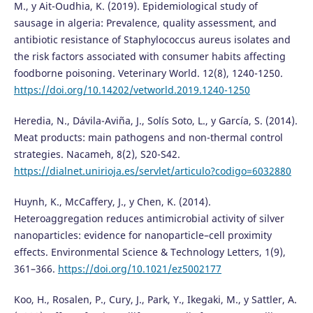
M., y Ait-Oudhia, K. (2019). Epidemiological study of
sausage in algeria: Prevalence, quality assessment, and
antibiotic resistance of Staphylococcus aureus isolates and
the risk factors associated with consumer habits affecting
foodborne poisoning. Veterinary World. 12(8), 1240-1250.
https://doi.org/10.14202/vetworld.2019.1240-1250
Heredia, N., Dávila-Aviña, J., Solís Soto, L., y García, S. (2014).
Meat products: main pathogens and non-thermal control
strategies. Nacameh, 8(2), S20-S42.
https://dialnet.unirioja.es/servlet/articulo?codigo=6032880
Huynh, K., McCaffery, J., y Chen, K. (2014).
Heteroaggregation reduces antimicrobial activity of silver
nanoparticles: evidence for nanoparticle–cell proximity
effects. Environmental Science & Technology Letters, 1(9),
361–366.
https://doi.org/10.1021/ez5002177
Koo, H., Rosalen, P., Cury, J., Park, Y., Ikegaki, M., y Sattler, A.