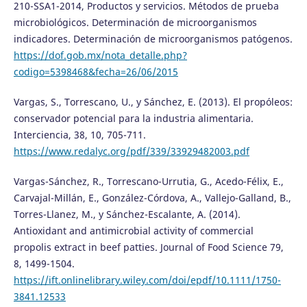
210-SSA1-2014, Productos y servicios. Métodos de prueba
microbiológicos. Determinación de microorganismos
indicadores. Determinación de microorganismos patógenos.
https://dof.gob.mx/nota_detalle.php?
codigo=5398468&fecha=26/06/2015
Vargas, S., Torrescano, U., y Sánchez, E. (2013). El propóleos:
conservador potencial para la industria alimentaria.
Interciencia, 38, 10, 705-711.
https://www.redalyc.org/pdf/339/33929482003.pdf
Vargas-Sánchez, R., Torrescano-Urrutia, G., Acedo-Félix, E.,
Carvajal-Millán, E., González-Córdova, A., Vallejo-Galland, B.,
Torres-Llanez, M., y Sánchez-Escalante, A. (2014).
Antioxidant and antimicrobial activity of commercial
propolis extract in beef patties. Journal of Food Science 79,
8, 1499-1504.
https://ift.onlinelibrary.wiley.com/doi/epdf/10.1111/1750-
3841.12533