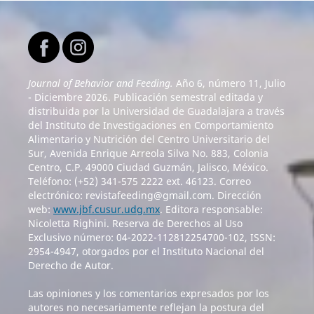
Journal of Behavior and Feeding.
Año 6, número 11, Julio
- Diciembre 2026. Publicación semestral editada y
distribuida por la Universidad de Guadalajara a través
del Instituto de Investigaciones en Comportamiento
Alimentario y Nutrición del Centro Universitario del
Sur, Avenida Enrique Arreola Silva No. 883, Colonia
Centro, C.P. 49000 Ciudad Guzmán, Jalisco, México.
Teléfono: (+52) 341-575 2222 ext. 46123. Correo
electrónico: revistafeeding@gmail.com. Dirección
web:
www.jbf.cusur.udg.mx
. Editora responsable:
Nicoletta Righini. Reserva de Derechos al Uso
Exclusivo número: 04-2022-112812254700-102, ISSN:
2954-4947, otorgados por el Instituto Nacional del
Derecho de Autor.
Las opiniones y los comentarios expresados por los
autores no necesariamente reflejan la postura del