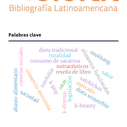
Palabras clave
dieta tradicional
ciencias sociales
alimentos funcionales
mukbang
ruralidad
consumo de sacarosa
nutracéuticos
neofobia
abasto alimentario
comercio minorista
sabor
reseña de libro
salchichas
legislación
ratas
k-pop
mercado
dieta sostenible
saciedad
k-dramas
k-beauty