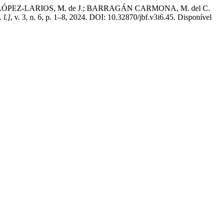
LÓPEZ-LARIOS, M. de J.; BARRAGÁN CARMONA, M. del C.
. l.]
, v. 3, n. 6, p. 1–8, 2024. DOI: 10.32870/jbf.v3i6.45. Disponível