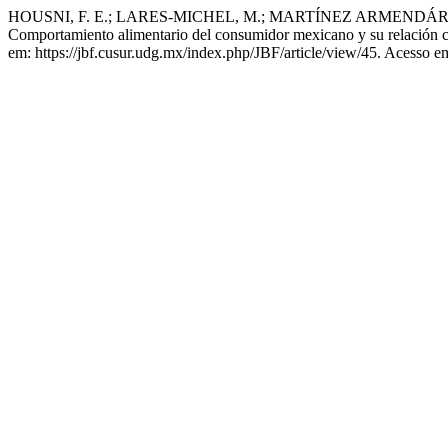
HOUSNI, F. E.; LARES-MICHEL, M.; MARTÍNEZ ARMENDÁRIZ
Comportamiento alimentario del consumidor mexicano y su relación co
em: https://jbf.cusur.udg.mx/index.php/JBF/article/view/45. Acesso e